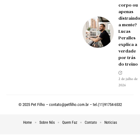
corpo ou
apenas
distraind
a mente?
Lucas
Peralles
explica a
verdade
por trás
do treino
2 de julho de
2026
© 2025 Pet Filho –
contato@petfilho.com.br
– tel.(11)91754-6532
Home
Sobre Nós
Quem Faz
Contato
Noticias