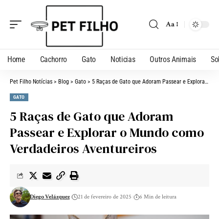
Aa
Home
Cachorro
Gato
Noticias
Outros Animais
So
Pet Filho Notícias
>
Blog
>
Gato
>
5 Raças de Gato que Adoram Passear e Explorar o Mundo como Verdadeiros Aventureiros
GATO
5 Raças de Gato que Adoram
Passear e Explorar o Mundo como
Verdadeiros Aventureiros
Diego Velázquez
21 de fevereiro de 2025
6 Min de leitura