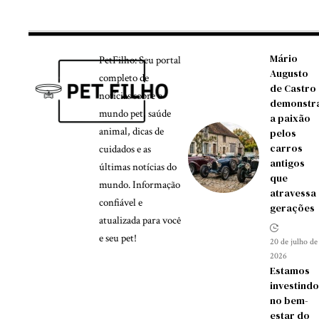
Mário
PetFilho: Seu portal
Augusto
completo de
de Castro
notícias sobre o
demonstr
mundo pet, saúde
a paixão
animal, dicas de
pelos
carros
cuidados e as
antigos
últimas notícias do
que
mundo. Informação
atravessa
confiável e
gerações
atualizada para você
e seu pet!
20 de julho de
2026
Estamos
investind
no bem-
estar do