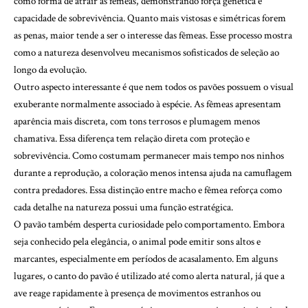
como forma de atrair as fêmeas, demonstrando força genética e
capacidade de sobrevivência. Quanto mais vistosas e simétricas forem
as penas, maior tende a ser o interesse das fêmeas. Esse processo mostra
como a natureza desenvolveu mecanismos sofisticados de seleção ao
longo da evolução.
Outro aspecto interessante é que nem todos os pavões possuem o visual
exuberante normalmente associado à espécie. As fêmeas apresentam
aparência mais discreta, com tons terrosos e plumagem menos
chamativa. Essa diferença tem relação direta com proteção e
sobrevivência. Como costumam permanecer mais tempo nos ninhos
durante a reprodução, a coloração menos intensa ajuda na camuflagem
contra predadores. Essa distinção entre macho e fêmea reforça como
cada detalhe na natureza possui uma função estratégica.
O pavão também desperta curiosidade pelo comportamento. Embora
seja conhecido pela elegância, o animal pode emitir sons altos e
marcantes, especialmente em períodos de acasalamento. Em alguns
lugares, o canto do pavão é utilizado até como alerta natural, já que a
ave reage rapidamente à presença de movimentos estranhos ou