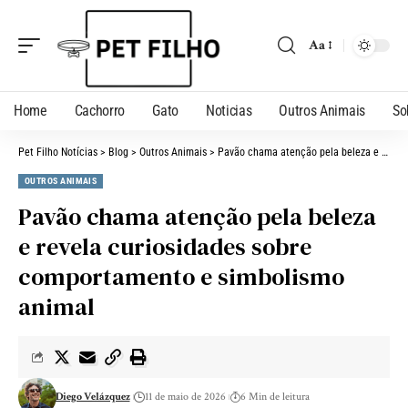
Aa
Home
Cachorro
Gato
Noticias
Outros Animais
So
Pet Filho Notícias
>
Blog
>
Outros Animais
>
Pavão chama atenção pela beleza e revela curiosidades sobre comportamento e simbolismo animal
OUTROS ANIMAIS
Pavão chama atenção pela beleza
e revela curiosidades sobre
comportamento e simbolismo
animal
Diego Velázquez
11 de maio de 2026
6 Min de leitura