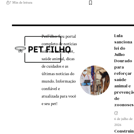
7 Min de leitura
Lula
PetFilho: Seu portal
sanciona
completo de notícias
lei do
sobre o mundo pet,
Julho
saúde animal, dicas
Dourado
de cuidados e as
para
reforçar
últimas notícias do
saúde
mundo. Informação
animal e
confiável e
prevençã
atualizada para você
de
e seu pet!
zoonoses
6 de julho de
2026
Construi