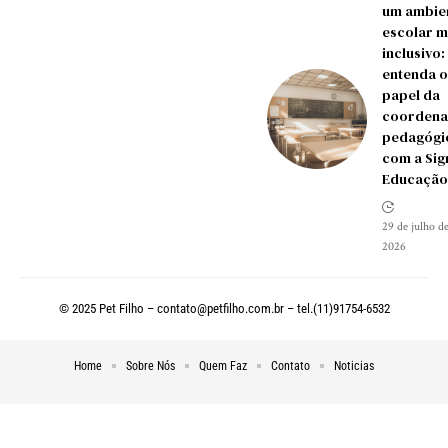
um ambie
escolar m
inclusivo:
entenda o
papel da
coordena
pedagógi
com a Si
Educação
29 de julho d
2026
© 2025 Pet Filho –
contato@petfilho.com.br
– tel.(11)91754-6532
Home
Sobre Nós
Quem Faz
Contato
Noticias