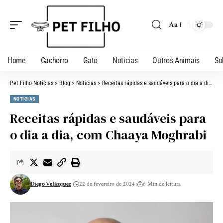
Aa
Home
Cachorro
Gato
Noticias
Outros Animais
So
Pet Filho Notícias
>
Blog
>
Noticias
>
Receitas rápidas e saudáveis para o dia a dia, com Chaaya Moghrabi
NOTICIAS
Receitas rápidas e saudáveis para
o dia a dia, com Chaaya Moghrabi
Diego Velázquez
22 de fevereiro de 2024
6 Min de leitura