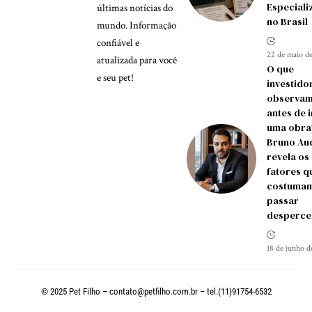
Especiali
últimas notícias do
no Brasil
mundo. Informação
confiável e
22 de maio d
atualizada para você
O que
e seu pet!
investido
observa
antes de i
uma obra
Bruno Au
revela os
fatores q
costuma
passar
desperce
18 de junho d
© 2025 Pet Filho –
contato@petfilho.com.br
– tel.(11)91754-6532