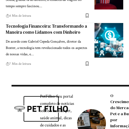
tempo sempre fascinou…
4 Min de leitura
Tecnologia Financeira: Transformando a
Maneira como Lidamos com Dinheiro
De acordo com Gabriel Cepeda Gonçalves, diretor da
Boxter, a tecnologia tem revolucionado todos os aspectos
de nossas vidas, e…
7 Min de leitura
O
PetFilho: Seu portal
Crescime
completo de notícias
do Merca
sobre o mundo pet,
Pet e a B
saúde animal, dicas
por
de cuidados e as
Informaç