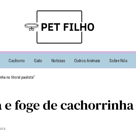
Cachorro
Gato
Noticias
Outros Animais
Sobre Nós
ha no litoral paulista”
e foge de cachorrinha n
tura