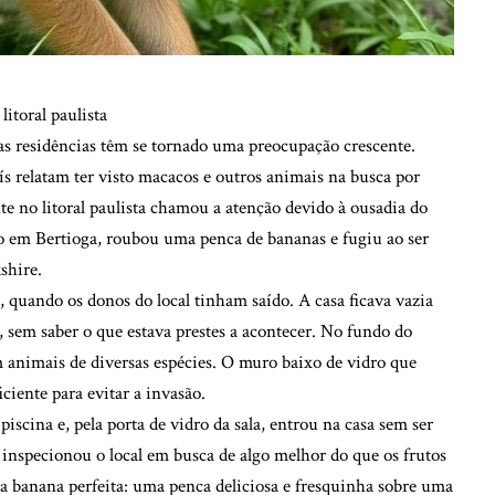
itoral paulista
nas residências têm se tornado uma preocupação crescente.
ís relatam ter visto macacos e outros animais na busca por
e no litoral paulista chamou a atenção devido à ousadia do
 em Bertioga, roubou uma penca de bananas e fugiu ao ser
shire.
e, quando os donos do local tinham saído. A casa ficava vazia
, sem saber o que estava prestes a acontecer. No fundo do
 animais de diversas espécies. O muro baixo de vidro que
iciente para evitar a invasão.
scina e, pela porta de vidro da sala, entrou na casa sem ser
inspecionou o local em busca de algo melhor do que os frutos
 a banana perfeita: uma penca deliciosa e fresquinha sobre uma