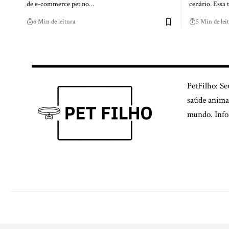
de e-commerce pet no…
cenário. Essa 
6 Min de leitura
5 Min de lei
PetFilho: Se
saúde animal
mundo. Infor