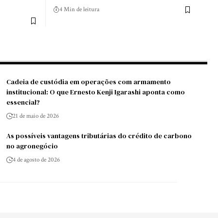
4 Min de leitura
Cadeia de custódia em operações com armamento
institucional: O que Ernesto Kenji Igarashi aponta como
essencial?
21 de maio de 2026
As possíveis vantagens tributárias do crédito de carbono
no agronegócio
4 de agosto de 2026