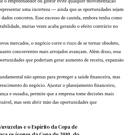
que o empreendedor ou gestor evite qualquer movimentação
epresentar uma incerteza — ainda que as oportunidades sejam
dados concretos. Esse excesso de cautela, embora tenha como
stabilidade, muitas vezes acaba gerando o efeito contrário no
novos mercados, o negócio corre o risco de se tornar obsoleto,
quanto concorrentes mais arrojados avançam. Além disso, essa
oportunidades que poderiam gerar aumento de receita, expansão
undamental não apenas para proteger a saúde financeira, mas
crescimento do negócio. Ajustar o planejamento financeiro,
ança e ousadia, permite que a empresa tome decisões mais
onsável, mas sem abrir mão das oportunidades que
uvuzelas e o Espírito da Copa de
ca os ícones da Copa de 2010, do