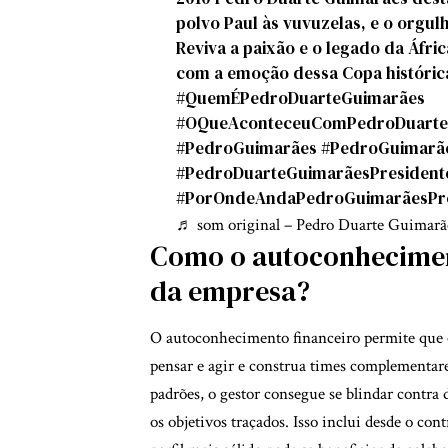
polvo Paul às vuvuzelas, e o orgul
Reviva a paixão e o legado da Áfric
com a emoção dessa Copa históric
#QuemÉPedroDuarteGuimarães
#OQueAconteceuComPedroDuarte
#PedroGuimarães
#PedroGuimarãe
#PedroDuarteGuimarãesPresident
#PorOndeAndaPedroGuimarãesPre
♬ som original – Pedro Duarte Guimarã
Como o autoconhecimen
da empresa?
O autoconhecimento financeiro permite que 
pensar e agir e construa times complementar
padrões, o gestor consegue se blindar contra 
os objetivos traçados. Isso inclui desde o con