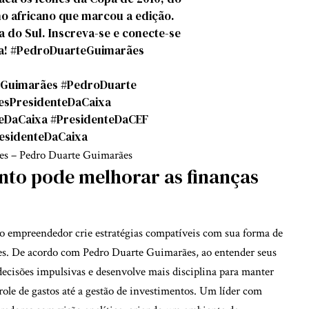
ho africano que marcou a edição.
a do Sul. Inscreva-se e conecte-se
a!
#PedroDuarteGuimarães
Guimarães
#PedroDuarte
sPresidenteDaCaixa
eDaCaixa
#PresidenteDaCEF
sidenteDaCaixa
es – Pedro Duarte Guimarães
to pode melhorar as finanças
o empreendedor crie estratégias compatíveis com sua forma de
es. De acordo com Pedro Duarte Guimarães, ao entender seus
decisões impulsivas e desenvolve mais disciplina para manter
trole de gastos até a gestão de investimentos. Um líder com