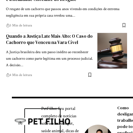
O resgate de um cachorro que passou anos vivendo em condições de extrema
negligência em sua própria casa revelou uma…
5 Min de leitura
Quando a Justiça Late Mais Alto: O Caso do
Cachorro que Venceu na Vara Cível
A Justiça brasileira deu um passo inédito ao reconhecer
um cachorro como parte legítima em um processo judicial.
A decisão…
4 Min de leitura
Como
PetFilho: Seu portal
desliga
completo de notícias
trabalh
sobre o mundo pet,
pode to
saúde animal, dicas de
profiss