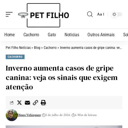
Aa
Home
Cachorro
Gato
Noticias
Outros Animais
So
Pet Filho Notícias
>
Blog
>
Cachorro
>
Inverno aumenta casos de gripe canina: veja os sinais que exigem atenção
CACHORRO
Inverno aumenta casos de gripe
canina: veja os sinais que exigem
atenção
Diego Velázquez
3 de julho de 2026
6 Min de leitura