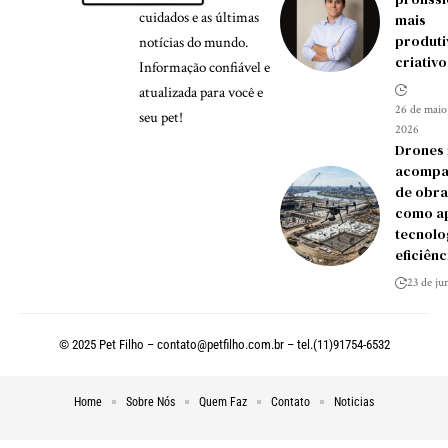
cuidados e as últimas
mais
produti
notícias do mundo.
criativo
Informação confiável e
atualizada para você e
26 de maio
seu pet!
2026
Drones
acompa
de obra
como ap
tecnolo
eficiênc
23 de ju
© 2025 Pet Filho –
contato@petfilho.com.br
– tel.(11)91754-6532
Home
Sobre Nós
Quem Faz
Contato
Noticias