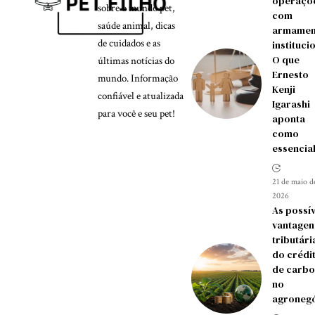
operaçõ
sobre o mundo pet,
com
saúde animal, dicas
armamen
de cuidados e as
instituci
O que
últimas notícias do
Ernesto
mundo. Informação
Kenji
confiável e atualizada
Igarashi
para você e seu pet!
aponta
como
essencia
21 de maio d
2026
As possív
vantagen
tributári
do crédi
de carb
no
agroneg