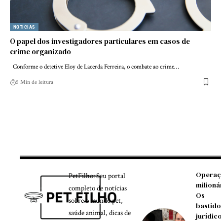
NOTICIAS
O papel dos investigadores particulares em casos de
crime organizado
Conforme o detetive Eloy de Lacerda Ferreira, o combate ao crime…
5 Min de leitura
Operaç
PetFilho: Seu portal
milioná
completo de notícias
Os
sobre o mundo pet,
bastido
saúde animal, dicas de
jurídic