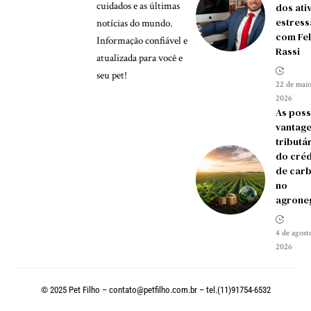
cuidados e as últimas
dos ati
estress
notícias do mundo.
com Fel
Informação confiável e
Rassi
atualizada para você e
seu pet!
22 de maio
2026
As poss
vantag
tributá
do créd
de car
no
agrone
4 de agost
2026
© 2025 Pet Filho –
contato@petfilho.com.br
– tel.(11)91754-6532