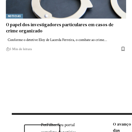
NOTICIAS
O papel dos investigadores particulares em casos de
crime organizado
Conforme o detetive Eloy de Lacerda Ferreira, o combate ao crime…
5 Min de leitura
O avanço
PetFilho: Seu portal
das