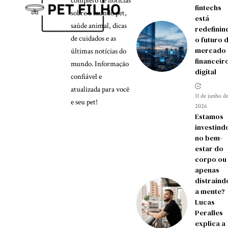
completo de notícias
fintechs
sobre o mundo pet,
está
saúde animal, dicas
redefinin
de cuidados e as
o futuro 
mercado
últimas notícias do
financeir
mundo. Informação
digital
confiável e
atualizada para você
11 de junho d
e seu pet!
2026
Estamos
investind
no bem-
estar do
corpo ou
apenas
distraind
a mente?
Lucas
Peralles
explica a