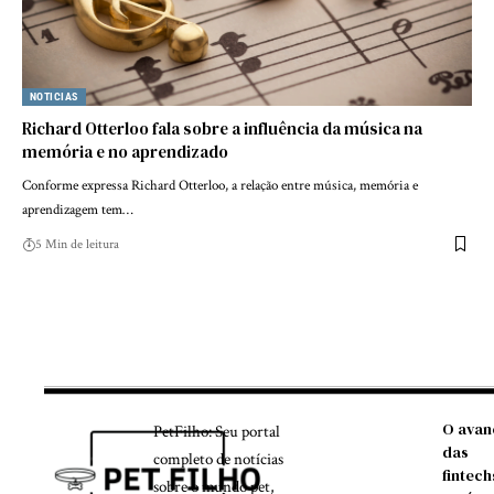
NOTICIAS
Richard Otterloo fala sobre a influência da música na
memória e no aprendizado
Conforme expressa Richard Otterloo, a relação entre música, memória e
aprendizagem tem…
5 Min de leitura
O avan
PetFilho: Seu portal
das
completo de notícias
fintech
sobre o mundo pet,