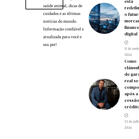
está
saúde animal, dicas de
redefi
cuidados e as últimas
o futu
merca
notícias do mundo.
financ
Informação confiável e
digital
atualizada para você e
seu pet!
11 de jun
2026
Como
cláusu
de gar
real se
compo
após a
cessão
crédit
23 de jul
2026