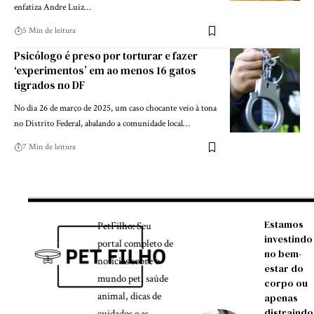
enfatiza Andre Luiz…
5 Min de leitura
Psicólogo é preso por torturar e fazer
‘experimentos’ em ao menos 16 gatos
tigrados no DF
No dia 26 de março de 2025, um caso chocante veio à tona
no Distrito Federal, abalando a comunidade local…
7 Min de leitura
Estamos
PetFilho: Seu
investindo
portal completo de
no bem-
notícias sobre o
estar do
mundo pet, saúde
corpo ou
animal, dicas de
apenas
distraindo
cuidados e as