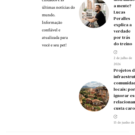
a mente?
últimas notícias do
Lucas
mundo.
Peralles
Informação
explica a
confiável e
verdade
por trás
atualizada para
do treino
você e seu pet!
2 de julho de
2026
Projetos d
infraestru
comunida
locais: po
ignorar es
relaciona
custa caro
15 de junho de