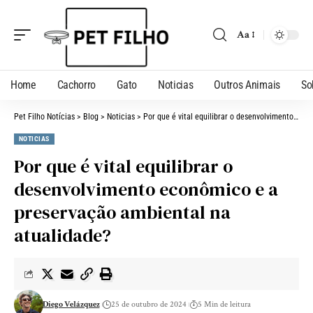
Aa
Home
Cachorro
Gato
Noticias
Outros Animais
So
Pet Filho Notícias
>
Blog
>
Noticias
>
Por que é vital equilibrar o desenvolvimento econômico e a preservação ambiental na atualidade?
NOTICIAS
Por que é vital equilibrar o
desenvolvimento econômico e a
preservação ambiental na
atualidade?
Diego Velázquez
25 de outubro de 2024
5 Min de leitura