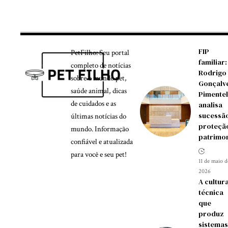
FIP
PetFilho: Seu portal
familiar:
completo de notícias
Rodrigo
sobre o mundo pet,
Gonçalv
saúde animal, dicas
Pimentel
de cuidados e as
analisa
sucessão
últimas notícias do
proteçã
mundo. Informação
patrimon
confiável e atualizada
para você e seu pet!
11 de maio d
2026
A cultur
técnica
que
produz
sistemas