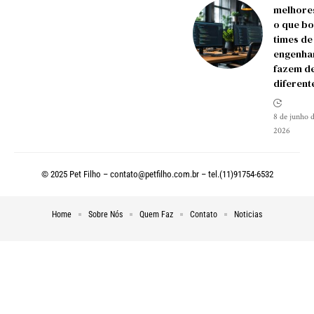
melhore
o que bo
times de
engenha
fazem d
diferent
8 de junho 
2026
© 2025 Pet Filho –
contato@petfilho.com.br
– tel.(11)91754-6532
Home
Sobre Nós
Quem Faz
Contato
Noticias