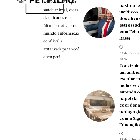
sobre o mundo pet,
bastidore
saúde animal, dicas
jurídicos
de cuidados e as
dos ativo
estressad
últimas notícias do
com Felip
mundo. Informação
Rassi
confiável e
atualizada para você
22 de maio de
e seu pet!
2026
Construi
um ambie
escolar m
inclusivo:
entenda o
papel da
coorden
pedagógi
com a Si
Educação
29 de julho d