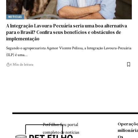
NOTICIAS
A Integração Lavoura-Pecuária seria uma boa alternativa
para o Brasil? Confira seus benefícios e obstáculos de
implementação
Segundo o agropecuarista Agenor Vicente Pelissa, a Integração Lavoura-Pecuária
(ILP) é uma…
4 Min de leitura
Operaçõ
PetFilho: Seu portal
milionária
completo de notícias
Os