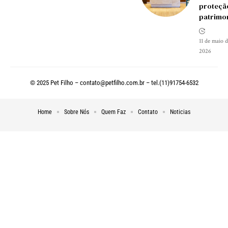
proteçã
patrimon
11 de maio 
2026
© 2025 Pet Filho –
contato@petfilho.com.br
– tel.(11)91754-6532
Home
Sobre Nós
Quem Faz
Contato
Noticias