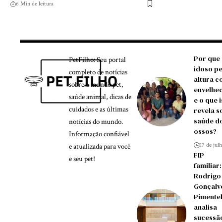
6 Min de leitura
Por que
PetFilho: Seu portal
idoso p
completo de notícias
altura c
sobre o mundo pet,
envelhe
saúde animal, dicas de
e o que 
cuidados e as últimas
revela s
saúde d
notícias do mundo.
ossos?
Informação confiável
17 de jul
e atualizada para você
FIP
e seu pet!
familiar:
Rodrigo
Gonçalv
Pimente
analisa
sucessã