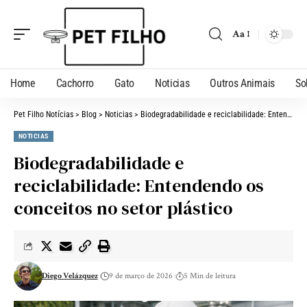
Aa
Home
Cachorro
Gato
Noticias
Outros Animais
So
Pet Filho Notícias
>
Blog
>
Noticias
>
Biodegradabilidade e reciclabilidade: Entendendo os conceitos no setor plástico
NOTICIAS
Biodegradabilidade e
reciclabilidade: Entendendo os
conceitos no setor plástico
Diego Velázquez
9 de março de 2026
5 Min de leitura