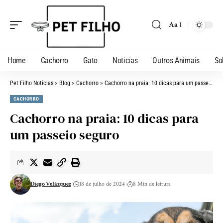
Aa
Home
Cachorro
Gato
Noticias
Outros Animais
So
Pet Filho Notícias
>
Blog
>
Cachorro
>
Cachorro na praia: 10 dicas para um passeio seguro
CACHORRO
Cachorro na praia: 10 dicas para
um passeio seguro
Diego Velázquez
18 de julho de 2024
8 Min de leitura