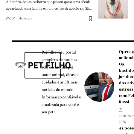
A história de um cachorro que passou quase uma década
aguardando uma família em um centro de adoção em São…
6 Min de leitura
Operaç
PetFilho: Seu portal
milioná
completo de notícias
Os
sobre o mundo pet,
bastido
saúde animal, dicas de
jurídic
cuidados e as últimas
dos ati
estress
notícias do mundo.
com Fel
Informação confiável e
Rassi
atualizada para você e
seu pet!
22 de maio
2026
As poss