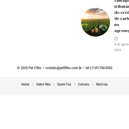
vantag
tributá
do créd
de car
no
agrone
4 de agost
2026
© 2025 Pet Filho –
contato@petfilho.com.br
– tel.(11)91754-6532
Home
Sobre Nós
Quem Faz
Contato
Noticias