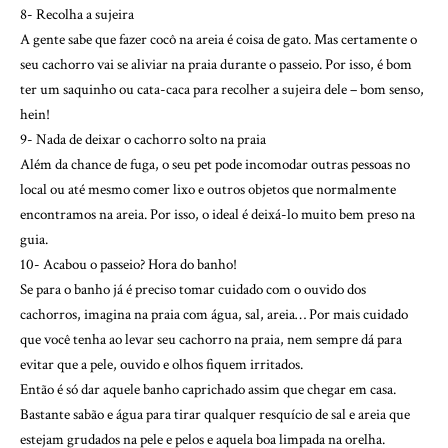
8- Recolha a sujeira
A gente sabe que fazer cocô na areia é coisa de gato. Mas certamente o
seu cachorro vai se aliviar na praia durante o passeio. Por isso, é bom
ter um saquinho ou cata-caca para recolher a sujeira dele – bom senso,
hein!
9- Nada de deixar o cachorro solto na praia
Além da chance de fuga, o seu pet pode incomodar outras pessoas no
local ou até mesmo comer lixo e outros objetos que normalmente
encontramos na areia. Por isso, o ideal é deixá-lo muito bem preso na
guia.
10- Acabou o passeio? Hora do banho!
Se para o banho já é preciso tomar cuidado com o ouvido dos
cachorros, imagina na praia com água, sal, areia… Por mais cuidado
que você tenha ao levar seu cachorro na praia, nem sempre dá para
evitar que a pele, ouvido e olhos fiquem irritados.
Então é só dar aquele banho caprichado assim que chegar em casa.
Bastante sabão e água para tirar qualquer resquício de sal e areia que
estejam grudados na pele e pelos e aquela boa limpada na orelha.